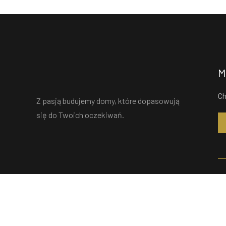
M
Ch
Z pasją budujemy domy, które dopasowują
się do Twoich oczekiwań.
M
St