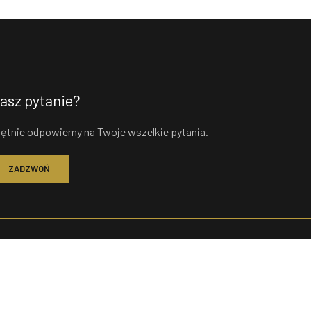
asz pytanie?
ętnie odpowiemy na Twoje wszelkie pytania.
ZADZWOŃ
enu
Telefon
rona Główna
+48 602 227 608