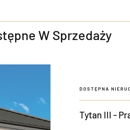
stępne W Sprzedaży
DOSTĘPNA NIERU
Tytan III - P