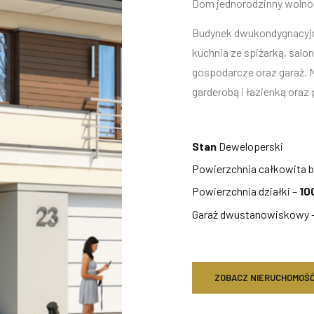
Dom jednorodzinny wolnos
Budynek dwukondygnacyjny 
kuchnia ze spiżarką, salon
gospodarcze oraz garaż. Na
garderobą i łazienką oraz 
Stan
Deweloperski
Powierzchnia całkowita 
Powierzchnia działki –
10
Garaż dwustanowiskowy 
ZOBACZ NIERUCHOMOŚ