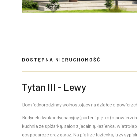
DOSTĘPNA NIERUCHOMOŚĆ
Tytan III - Lewy
Dom jednorodzinny wolnostojący na działce o powierzc
Budynek dwukondygnacyjny (parter i piętro) o powierzchn
kuchnia ze spiżarką, salon z jadalnią, łazienka, wiatroł
gospodarcze oraz garaż. Na piętrze łazienka, trzy sypial