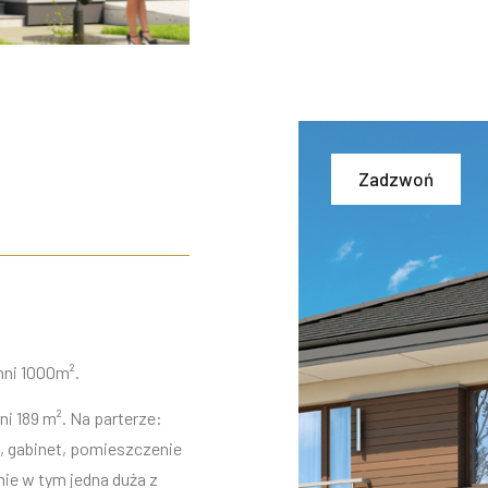
Zadzwoń
hni 1000m².
i 189 m². Na parterze:
ap, gabinet, pomieszczenie
nie w tym jedna duża z