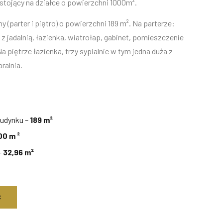
tojący na działce o powierzchni 1000m².
(parter i piętro) o powierzchni 189 m². Na parterze:
 z jadalnią, łazienka, wiatrołap, gabinet, pomieszczenie
 piętrze łazienka, trzy sypialnie w tym jedna duża z
pralnia.
budynku –
189
m²
00 m ²
–
32,96 m²
Ć