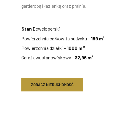
garderobą i łazienką oraz pralnia.
Stan
Deweloperski
Powierzchnia całkowita budynku –
189
m²
Powierzchnia działki –
1000 m ²
Garaż dwustanowiskowy –
32,96 m²
ZOBACZ NIERUCHOMOŚĆ