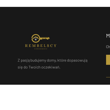
M
Ch
Z pasją budujemy domy, które dopasowują
się do Twoich oczekiwań.
M
St