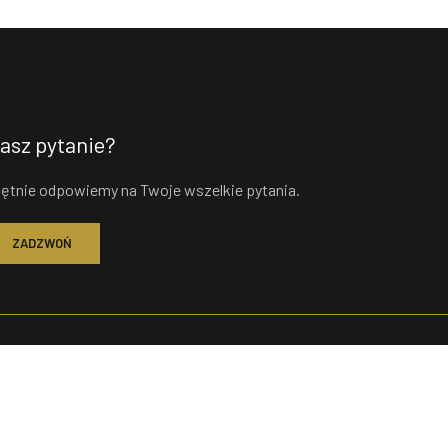
asz pytanie?
ętnie odpowiemy na Twoje wszelkie pytania.
ZADZWOŃ
enu
Telefon
rona Główna
+48 602 227 608