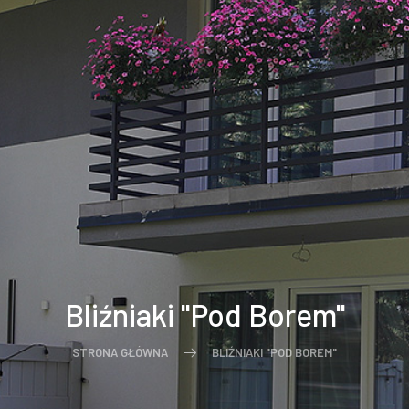
Bliźniaki "Pod Borem"
STRONA GŁÓWNA
BLIŹNIAKI "POD BOREM"