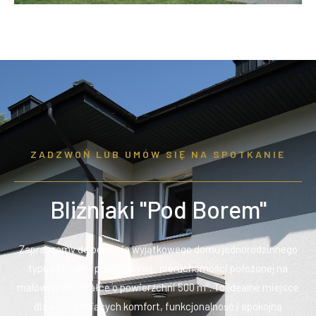
ZADZWOŃ LUB UMÓW SIĘ NA SPOTKANIE
Bliźniaki "Pod Borem"
Zapraszamy do odkrycia wyjątkowego domu jednorodzinnego
typu bliźniak – przestronnej, nieruchomości położonej na
malowniczej działce o powierzchni 500 m². To idealne miejsce
dla osób ceniących komfort, funkcjonalność i spokojną