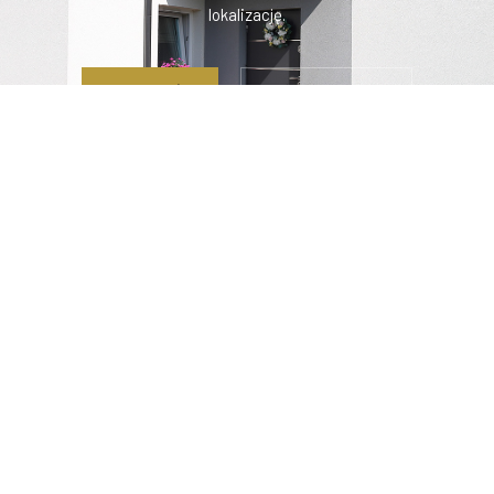
lokalizację.
ZADZWOŃ
NAPISZ DO NAS
Z pasją budujemy domy, które dopasowują się do
Twoich oczekiwań.